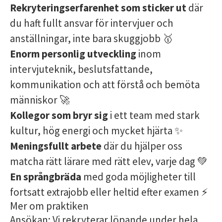
Rekryteringserfarenhet som sticker ut
där
du haft fullt ansvar för intervjuer och
anställningar, inte bara skuggjobb 🥇
Enorm personlig utveckling
inom
intervjuteknik, beslutsfattande,
kommunikation och att förstå och bemöta
människor 🚀
Kollegor som bryr sig
i ett team med stark
kultur, hög energi och mycket hjärta ✨
Meningsfullt arbete
där du hjälper oss
matcha rätt lärare med rätt elev, varje dag 💚
En språngbräda
med goda möjligheter till
fortsatt extrajobb eller heltid efter examen ⚡️
Mer om praktiken
Ansökan: Vi rekryterar löpande under hela