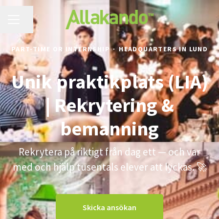
CAREER MENU
Share page
PART-TIME OR INTERNSHIP
·
HEADQUARTERS IN LUND
Unik praktikplats (LIA)
| Rekrytering &
bemanning
Rekrytera på riktigt från dag ett — och var
med och hjälp tusentals elever att lyckas. 🚀
Skicka ansökan